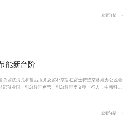
查看详情
节能新台阶
司销售总监沈海龙和售后服务总监朴京哲在富士特望京洛娃办公区会
委书记贺业国、副总经理卢苇、副总经理李文明一行人，中韩科创
线、产品特点等内容进行了详细沟通。
查看详情