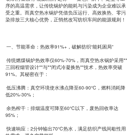
序的高温需求，让传统锅炉的能耗与污染成为企业难以承
受之重。而真空热水锅炉凭借负压运行、高效换热、零污
染排放三大核心优势，正悄然改写纺织车间的能源规则！
一、节能革命：热效率91%+，破解纺织“能耗困局”
传统燃煤锅炉热效率仅60%-70%，而真空热水锅炉采用**
三回程烟管设计**与**闭式冷凝换热**技术，热效率突破
91%。其秘密在于：
低压沸腾：真空环境使水沸点降至60-90℃，燃料消耗降
低20%-30%；
余热榨干：排烟温度可降至60℃以下，废热回收率达
95%；
快速响应：2分钟输出70℃热水，满足纺织产线间歇性用