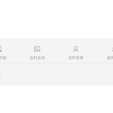
节能
及时反馈
实时查看
故
。