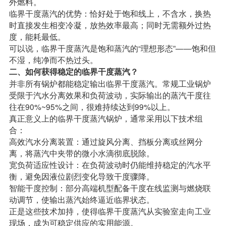
外燃料。
临界干度蒸汽的优势：恰好处于饱和线上，不含水，换热
时直接发生相变冷凝，放热效率最高；同时无需额外过热
度，能耗最低。
可以说，临界干度蒸汽是饱和蒸汽的“理想形态”——饱和但
不湿，纯净而不热过头。
二、如何获得稳定的临界干度蒸汽？
并非所有锅炉都能稳定输出临界干度蒸汽。常规工业锅炉
受限于汽水分离效果和负荷波动，实际输出的蒸汽干度往
往在90%~95%之间，很难持续达到99%以上。
真正意义上的临界干度蒸汽锅炉，通常采用以下技术组
合：
高效汽水分离装置：通过旋风分离、挡板分离或丝网分
离，将蒸汽中夹带的微小水滴彻底脱除。
宽负荷适应性设计：在负荷波动时仍能维持稳定的汽水平
衡，避免因液位剧烈变化导致干度骤降。
智能干度控制：部分高端机型配备干度在线监测与燃烧联
动调节，使输出蒸汽始终逼近临界状态。
正是这些技术加持，使得临界干度蒸汽从实验室走向工业
现场，成为可稳定供应的实用能源。