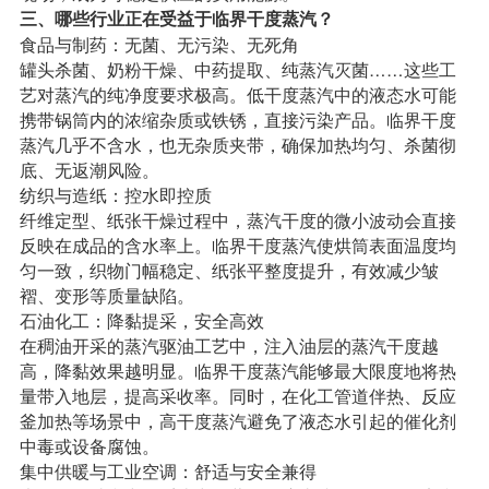
三、哪些行业正在受益于临界干度蒸汽？
食品与制药：无菌、无污染、无死角
罐头杀菌、奶粉干燥、中药提取、纯蒸汽灭菌……这些工
艺对蒸汽的纯净度要求极高。低干度蒸汽中的液态水可能
携带锅筒内的浓缩杂质或铁锈，直接污染产品。临界干度
蒸汽几乎不含水，也无杂质夹带，确保加热均匀、杀菌彻
底、无返潮风险。
纺织与造纸：控水即控质
纤维定型、纸张干燥过程中，蒸汽干度的微小波动会直接
反映在成品的含水率上。临界干度蒸汽使烘筒表面温度均
匀一致，织物门幅稳定、纸张平整度提升，有效减少皱
褶、变形等质量缺陷。
石油化工：降黏提采，安全高效
在稠油开采的蒸汽驱油工艺中，注入油层的蒸汽干度越
高，降黏效果越明显。临界干度蒸汽能够最大限度地将热
量带入地层，提高采收率。同时，在化工管道伴热、反应
釜加热等场景中，高干度蒸汽避免了液态水引起的催化剂
中毒或设备腐蚀。
集中供暖与工业空调：舒适与安全兼得