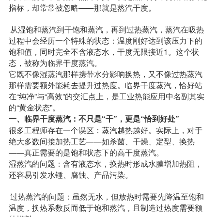
指标，却常常被忽略——那就是蒸汽干度。
从湿饱和蒸汽到干饱和蒸汽，再到过热蒸汽，蒸汽在吸热
过程中会经历一个特殊的状态：温度刚好达到该压力下的
饱和值，同时完全不含液态水，干度无限接近1。这个状
态，被称为临界干度蒸汽。
它既不像湿蒸汽那样携带水分影响换热，又不像过热蒸汽
那样需要额外能耗去提升过热度。临界干度蒸汽，恰好站
在“纯净”与“高效”的交汇点上，是工业热能应用中名副其实
的“黄金状态”。
一、临界干度蒸汽：不只是“干”，更是“恰到好处”
很多工程师存在一个误区：蒸汽越热越好。实际上，对于
绝大多数间接加热工艺——如杀菌、干燥、定型、换热
——真正需要的是饱和状态下的高干度蒸汽。
湿蒸汽的问题：含有液态水，换热时形成水膜增加热阻，
还容易引发水锤、腐蚀、产品污染。
过热蒸汽的问题：虽然无水，但放热时需要先降温至饱和
温度，换热系数反而低于饱和蒸汽，且制造过热度需要额