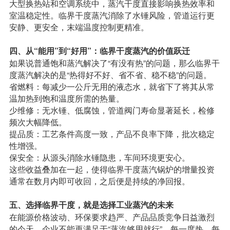
大型换热站和空调系统中，蒸汽干度直接影响换热效率和
室温稳定性。临界干度蒸汽消除了水锤风险，管道运行更
安静、更安全，末端温度控制更精准。
四、从“能用”到“好用”：临界干度蒸汽的价值跃迁
如果说普通饱和蒸汽解决了“有没有热”的问题，那么临界干
度蒸汽解决的是“热得好不好、省不省、稳不稳”的问题。
省燃料：每减少一公斤无用的液态水，就省下了将其从常
温加热到饱和温度所需的热量。
少维修：无水锤、低腐蚀，管道阀门寿命显著延长，检修
频次大幅降低。
提品质：工艺条件高度一致，产品不良率下降，批次稳定
性增强。
保安全：从源头消除水锤隐患，车间环境更安心。
这些收益叠加在一起，使得临界干度蒸汽锅炉的增量投资
通常在数月内即可收回，之后便是持续的净回报。
五、选择临界干度，就是选择工业蒸汽的未来
在能源价格波动、环保要求趋严、产品品质竞争日益激烈
的今天，企业不能再满足于“蒸汽够用就行”。每一度热、每