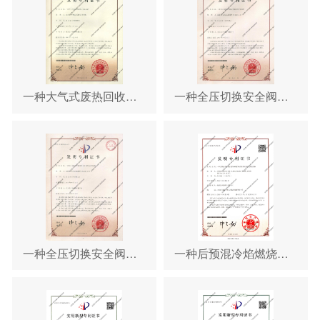
一种大气式废热回收热力除氧装置
一种全压切换安全阀及使用其的全压锅炉
一种全压切换安全阀及使用其的全压相变锅炉
一种后预混冷焰燃烧耦合矩阵管模式壁结构超低氮燃烧设备