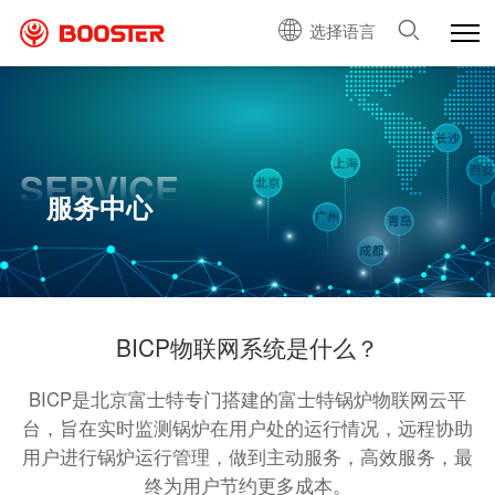
选择语言
SERVICE
服务中心
BICP物联网系统是什么？
BICP是北京富士特专门搭建的富士特锅炉物联网云平
台，旨在实时监测锅炉在用户处的运行情况，远程协助
用户进行锅炉运行管理，做到主动服务，高效服务，最
终为用户节约更多成本。